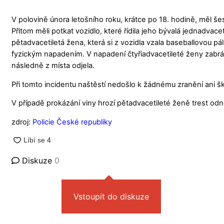
V polovině února letošního roku, krátce po 18. hodině, měl še
Přitom měli potkat vozidlo, které řídila jeho bývalá jednadvacet
pětadvacetiletá žena, která si z vozidla vzala baseballovou pá
fyzickým napadením. V napadení čtyřiadvacetileté ženy zabráni
následně z místa odjela.
Při tomto incidentu naštěstí nedošlo k žádnému zranění ani š
V případě prokázání viny hrozí pětadvacetileté ženě trest odně
zdroj:
Policie České republiky
Diskuze
0
Vstoupit do diskuze