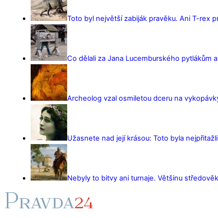
Toto byl největší zabiják pravěku. Ani T-rex 
Co dělali za Jana Lucemburského pytlákům a z
Archeolog vzal osmiletou dceru na vykopávky 
Užasnete nad její krásou: Toto byla nejpřitažl
Nebyly to bitvy ani turnaje. Většinu středověk