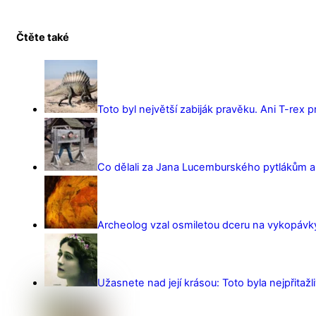
Čtěte také
Toto byl největší zabiják pravěku. Ani T-rex 
Co dělali za Jana Lucemburského pytlákům a z
Archeolog vzal osmiletou dceru na vykopávky 
Užasnete nad její krásou: Toto byla nejpřitažl