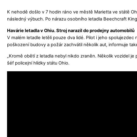
K nehodě došlo v 7 hodin ráno ve městě Marietta ve státě Oh
následný výbuch. Po nárazu osobního letadla Beechcraft King 
Havárie letadla v Ohiu. Stroj narazil do prodejny automobilů
V malém letadle letěli pouze dva lidé. Pilot i jeho spolujezde
poškození budovy a požár zachvátil několik aut, informuje ta
„Kromě obětí z letadla nebyl nikdo zraněn. Několik vozidel
šéf policejní hlídky státu Ohio.