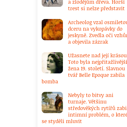
a zlodějům dřeva. Horší
trest si nelze představit
Archeolog vzal osmileto
dceru na vykopávky do
jeskyně. Zvedla oči vzhů
a objevila zázrak
Užasnete nad její krásou
Toto byla nejpřitažlivějš
žena 19. století. Slavnou
tvář Belle Epoque zabila
bomba
Nebyly to bitvy ani
turnaje. Většinu
středověkých rytířů zabi
intimní problém, o kte
se styděli mluvit