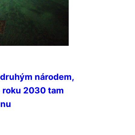
e druhým národem,
o roku 2030 tam
dnu