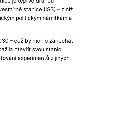
nice je teprve druhou
esmírné stanice (ISS) – z níž
erickým politickým námitkám a
2030 – což by mohlo zanechat
ažila otevřít svou stanici
tování experimentů z jiných