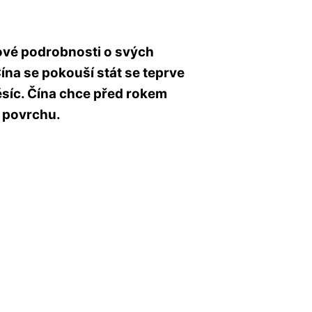
 nové podrobnosti o svých
ína se pokouší stát se teprve
síc. Čína chce před rokem
 povrchu.