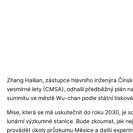
Zhang Hailian, zástupce hlavního inženýra Číns
vesmírné lety (CMSA), odhalil předběžný plán n
summitu ve městě Wu-chan podle státní tiskové
Mise, která se má uskutečnit do roku 2030, je so
lunární výzkumné stanice. Bude zkoumat, jak nejl
provádět úkoly průzkumu Měsíce a další experi