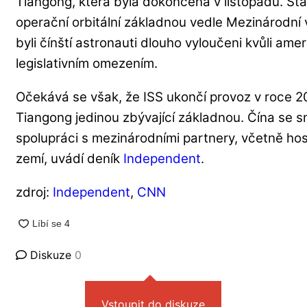
Tiangong, která byla dokončena v listopadu. Sta
operační orbitální základnou vedle Mezinárodní v
byli čínští astronauti dlouho vyloučeni kvůli am
legislativním omezením.
Očekává se však, že ISS ukončí provoz v roce 
Tiangong jedinou zbývající základnou. Čína se sn
spolupráci s mezinárodními partnery, včetně hos
zemí, uvádí deník
Independent
.
zdroj:
Independent
,
CNN
Diskuze
0
Vstoupit do diskuze