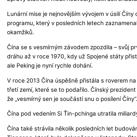
Lunární mise je nejnovějším vývojem v úsilí Čín
programu, který v posledních letech zaznamena
okamžiků.
Čína se s vesmírným závodem zpozdila – svůj prv
dráhu až v roce 1970, kdy už Spojené státy přis
ale Peking je nyní rychle dohání.
V roce 2013 Čína úspěšně přistála s roverem na 
třetí zemí, které se to podařilo. Čínský prezident
že „vesmírný sen je součástí snu o posílení Číny“
Čína pod vedením Si Ťin-pchinga utratila miliar
Čína také strávila několik posledních let budová