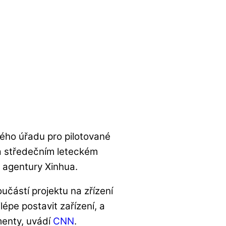
kého úřadu pro pilotované
a středečním leteckém
 agentury Xinhua.
učástí projektu na zřízení
épe postavit zařízení, a
menty, uvádí
CNN
.