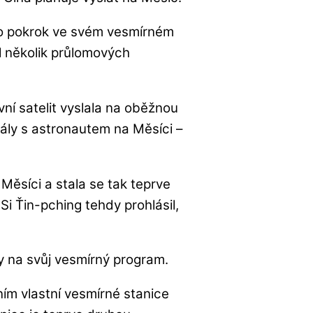
y o pokrok ve svém vesmírném
l několik průlomových
ní satelit vyslala na oběžnou
tály s astronautem na Měsíci –
Měsíci a stala se tak teprve
 Si Ťin-pching tehdy prohlásil,
.
dy na svůj vesmírný program.
ním vlastní vesmírné stanice