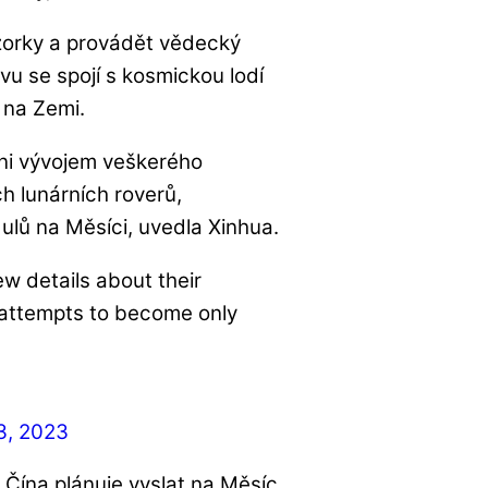
zorky a provádět vědecký
u se spojí s kosmickou lodí
 na Zemi.
ěni vývojem veškerého
h lunárních roverů,
ulů na Měsíci, uvedla Xinhua.
w details about their
 attempts to become only
3, 2023
 Čína plánuje vyslat na Měsíc.