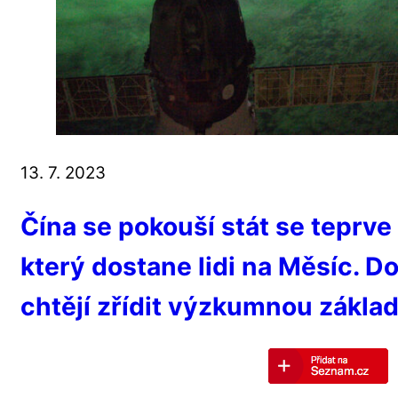
13. 7. 2023
Čína se pokouší stát se teprv
který dostane lidi na Měsíc. D
chtějí zřídit výzkumnou zákla