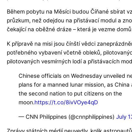
Během pobytu na Měsíci budou Číňané sbírat v
průzkum, než odejdou na přistávací modul a znov
čekající na oběžné dráze – která je vezme domů
K přípravě na misi jsou čínští vědci zaneprázdn
potřebného vybavení včetně obleků, pilotovanýc
pilotovaných vesmírných lodí a přistávacích mod
Chinese officials on Wednesday unveiled ne
plans for a manned lunar mission, as China
the second nation to put citizens on the
moon.
https://t.co/8ivVOye4qD
— CNN Philippines (@cnnphilippines)
July 1
Zprávy státních médií neuvedly, kolik astronautů