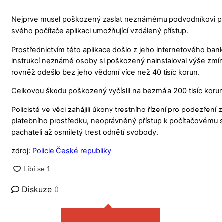
Nejprve musel poškozený zaslat neznámému podvodníkovi počát
svého počítače aplikaci umožňující vzdálený přístup.
Prostřednictvím této aplikace došlo z jeho internetového bank
instrukcí neznámé osoby si poškozený nainstaloval výše zmín
rovněž odešlo bez jeho vědomí více než 40 tisíc korun.
Celkovou škodu poškozený vyčíslil na bezmála 200 tisíc korun
Policisté ve věci zahájili úkony trestního řízení pro podezře
platebního prostředku, neoprávněný přístup k počítačovému 
pachateli až osmiletý trest odnětí svobody.
zdroj:
Policie České republiky
Diskuze
0