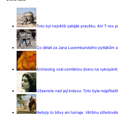
Toto byl největší zabiják pravěku. Ani T-rex 
Co dělali za Jana Lucemburského pytlákům a z
Archeolog vzal osmiletou dceru na vykopávky 
Užasnete nad její krásou: Toto byla nejpřitažl
Nebyly to bitvy ani turnaje. Většinu středověk