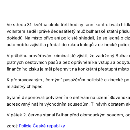
Ve středu 31. května okolo třetí hodiny ranní kontrolovala hlí
volantem seděl právě šedesátiletý muž bulharské státní příslu
dokladů. Na místo přivolaní policisté shledali, že se jedná o 
automobilu zajistili a předali do rukou kolegů z cizinecké polici
V průběhu prověřování kriminalisté zjistili, že zadržený Bulh
platných cestovních pasů a bez oprávnění ke vstupu a pobytu
finančního zisku je měl přepravit na konkrétní přestupní míst
K přepravovaným ,,černým“ pasažérům policisté cizinecké polici
mladistvý chlapec.
Syřané disponovali potvrzením o setrvání na území Slovenska,
adresovaný našim východním sousedům. Ti návrh obratem akcep
V pátek 2. června stanul Bulhar před olomouckým soudem, od 
zdroj:
Policie České republiky