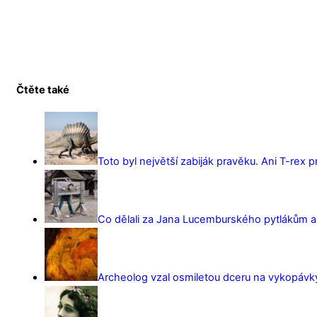
Čtěte také
Toto byl největší zabiják pravěku. Ani T-rex 
Co dělali za Jana Lucemburského pytlákům a z
Archeolog vzal osmiletou dceru na vykopávky 