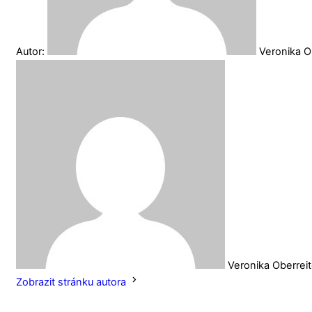
Autor:
Veronika O
Veronika Oberrei
Zobrazit stránku autora