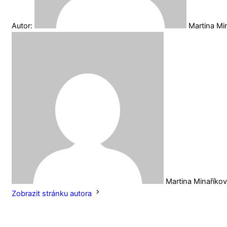
Autor:
Martina Mi
Martina Minaříko
Zobrazit stránku autora