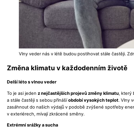
Vlny veder nás v létě budou postihovat stále častěji. Zdr
Změna klimatu v každodenním životě
Delší léto s vlnou veder
To je asi jeden
z nejčastějších projevů změny klimatu
, kter
a stále častěji s sebou přináší
období vysokých teplot
. Vlny 
zasáhnout do našich výdajů v podobě zvýšené spotřeby energ
v exteriérech, mívají zkrácené směny.
Extrémní srážky a sucha