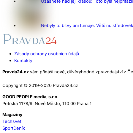
Užasnete nad její krásou: Toto byla nejpřitažl
Nebyly to bitvy ani turnaje. Většinu středověk
Zásady ochrany osobních údajů
Kontakty
Pravda24.cz
vám přináší nové, důvěryhodné zpravodajství z Čes
Copyright © 2019-2020 Pravda24.cz
GOOD PEOPLE media, s.r.o.
Petrská 1178/9, Nové Město, 110 00 Praha 1
Magazíny
Techsvět
SportDeník