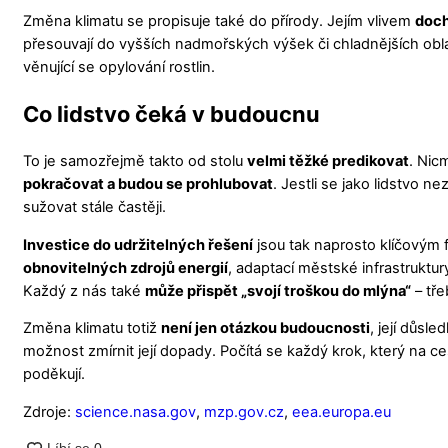
Změna klimatu se propisuje také do přírody. Jejím vlivem
doch
přesouvají do vyšších nadmořských výšek či chladnějších oblast
věnující se opylování rostlin.
Co lidstvo čeká v budoucnu
To je samozřejmě takto od stolu
velmi těžké predikovat
. Nic
pokračovat a budou se prohlubovat
. Jestli se jako lidstvo 
sužovat stále častěji.
Investice do udržitelných řešení
jsou tak naprosto klíčovým f
obnovitelných zdrojů energií
, adaptací městské infrastrukt
Každý z nás také
může přispět „svojí troškou do mlýna“
– tře
Změna klimatu totiž
není jen otázkou budoucnosti
, její důsl
možnost zmírnit její dopady. Počítá se každý krok, který na c
poděkují.
Zdroje:
science.nasa.gov
,
mzp.gov.cz
,
eea.europa.eu