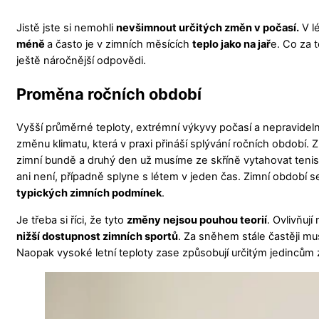
Jistě jste si nemohli
nevšimnout určitých změn v počasí.
V lé
méně
a často je v zimních měsících
teplo jako na jař
e. Co za 
ještě náročnější odpovědi.
Proměna ročních období
Vyšší průměrné teploty, extrémní výkyvy počasí a nepravidel
změnu klimatu, která v praxi přináší splývání ročních období. 
zimní bundě a druhý den už musíme ze skříně vytahovat tenis
ani není, případně splyne s létem v jeden čas. Zimní období
typických zimních podmínek
.
Je třeba si říci, že tyto
změny nejsou pouhou teorií
. Ovlivňuj
nižší dostupnost zimních sportů
. Za sněhem stále častěji mu
Naopak vysoké letní teploty zase způsobují určitým jedincům 