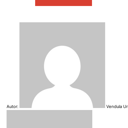
Autor:
Vendula U