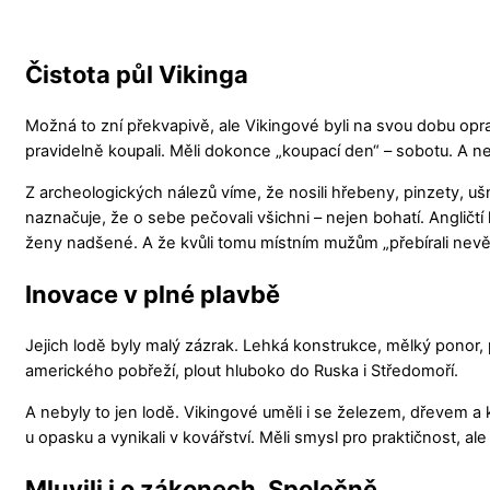
Čistota půl Vikinga
Možná to zní překvapivě, ale Vikingové byli na svou dobu opra
pravidelně koupali. Měli dokonce „koupací den“ – sobotu. A neb
Z archeologických nálezů víme, že nosili hřebeny, pinzety, ušn
naznačuje, že o sebe pečovali všichni – nejen bohatí. Angličtí k
ženy nadšené. A že kvůli tomu místním mužům „přebírali nevě
Inovace v plné plavbě
Jejich lodě byly malý zázrak. Lehká konstrukce, mělký ponor, př
amerického pobřeží, plout hluboko do Ruska i Středomoří.
A nebyly to jen lodě. Vikingové uměli i se železem, dřevem a k
u opasku a vynikali v kovářství. Měli smysl pro praktičnost, ale i 
Mluvili i o zákonech. Společně.