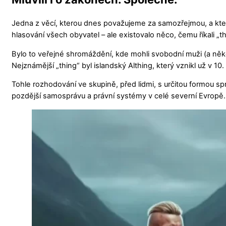
Jedna z věcí, kterou dnes považujeme za samozřejmou, a kter
hlasování všech obyvatel – ale existovalo něco, čemu říkali „th
Bylo to veřejné shromáždění, kde mohli svobodní muži (a někdy
Nejznámější „thing“ byl islandský Althing, který vznikl už v 10.
Tohle rozhodování ve skupině, před lidmi, s určitou formou sp
pozdější samosprávu a právní systémy v celé severní Evropě.