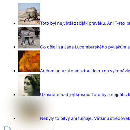
Toto byl největší zabiják pravěku. Ani T-rex 
Co dělali za Jana Lucemburského pytlákům a z
Archeolog vzal osmiletou dceru na vykopávky 
Užasnete nad její krásou: Toto byla nejpřitažl
Nebyly to bitvy ani turnaje. Většinu středověk