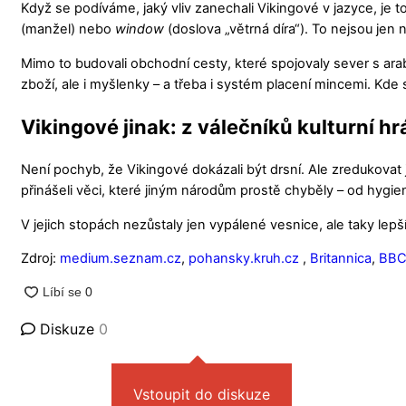
Když se podíváme, jaký vliv zanechali Vikingové v jazyce, je t
(manžel) nebo
window
(doslova „větrná díra“). To nejsou jen 
Mimo to budovali obchodní cesty, které spojovaly sever s ara
zboží, ale i myšlenky – a třeba i systém placení mincemi. Kde s
Vikingové jinak: z válečníků kulturní hr
Není pochyb, že Vikingové dokázali být drsní. Ale zredukovat j
přinášeli věci, které jiným národům prostě chyběly – od hygi
V jejich stopách nezůstaly jen vypálené vesnice, ale taky le
Zdroj:
medium.seznam.cz
,
pohansky.kruh.cz
,
Britannica
,
BB
Diskuze
0
Vstoupit do diskuze