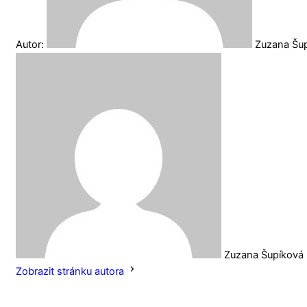
Autor:
Zuzana Šu
Zuzana Šupíková
Zobrazit stránku autora