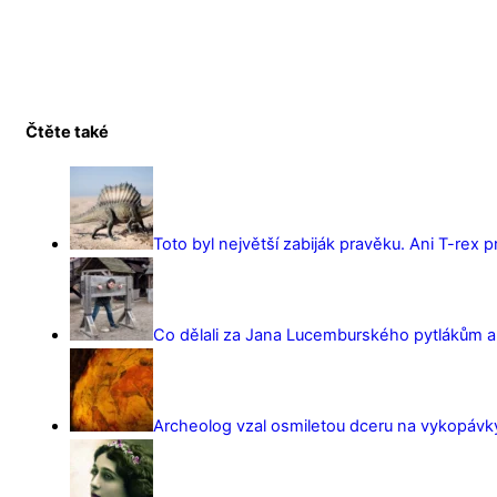
Čtěte také
Toto byl největší zabiják pravěku. Ani T-rex 
Co dělali za Jana Lucemburského pytlákům a z
Archeolog vzal osmiletou dceru na vykopávky 