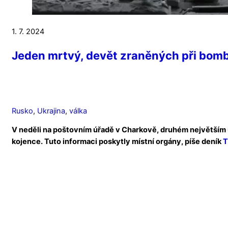
1. 7. 2024
Jeden mrtvý, devět zraněných při bom
Rusko
,
Ukrajina
,
válka
V neděli na poštovním úřadě v Charkově, druhém největším uk
kojence. Tuto informaci poskytly místní orgány, píše deník
T