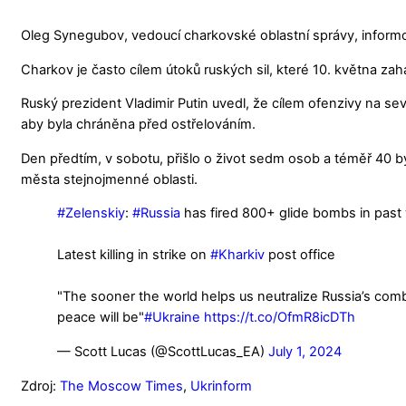
Oleg Synegubov, vedoucí charkovské oblastní správy, informov
Charkov je často cílem útoků ruských sil, které 10. května zahá
Ruský prezident Vladimir Putin uvedl, že cílem ofenzivy na s
aby byla chráněna před ostřelováním.
Den předtím, v sobotu, přišlo o život sedm osob a téměř 40 b
města stejnojmenné oblasti.
#Zelenskiy
:
#Russia
has fired 800+ glide bombs in pas
Latest killing in strike on
#Kharkiv
post office
"The sooner the world helps us neutralize Russia’s com
peace will be"
#Ukraine
https://t.co/OfmR8icDTh
— Scott Lucas (@ScottLucas_EA)
July 1, 2024
Zdroj:
The Moscow Times
,
Ukrinform