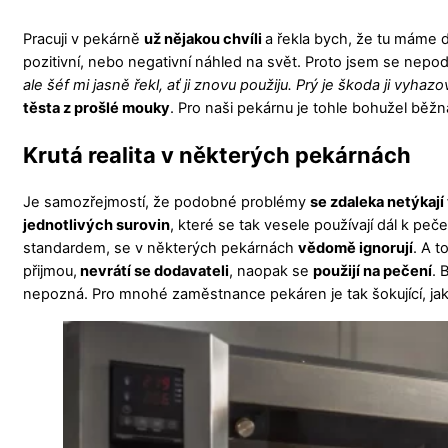
Pracuji v pekárně
už nějakou chvíli
a řekla bych, že tu máme 
pozitivní, nebo negativní náhled na svět. Proto jsem se nepod
ale šéf mi jasně řekl, ať ji znovu použiju. Prý je škoda ji vyha
těsta z prošlé mouky
. Pro naši pekárnu je tohle bohužel běžn
Krutá realita v některých pekárnách
Je samozřejmostí, že podobné problémy
se zdaleka netýkaj
jednotlivých surovin
, které se tak vesele používají dál k pe
standardem, se v některých pekárnách
vědomě ignorují
. A t
přijmou,
nevrátí se dodavateli
, naopak se
použijí na pečení
. 
nepozná. Pro mnohé zaměstnance pekáren je tak šokující, ja