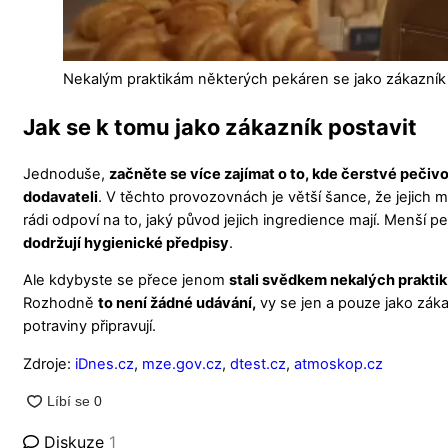
Nekalým praktikám některých pekáren se jako zákazník v
Jak se k tomu jako zákazník postavit
Jednoduše,
začněte se více zajímat o to, kde čerstvé pečiv
dodavateli
. V těchto provozovnách je větší šance, že jejich m
rádi odpoví na to, jaký původ jejich ingredience mají. Menší p
dodržují hygienické předpisy
.
Ale kdybyste se přece jenom
stali svědkem nekalých praktik
Rozhodně
to není žádné udávání,
vy se jen a pouze jako záka
potraviny připravují.
Zdroje:
iDnes.cz
,
mze.gov.cz
,
dtest.cz
,
atmoskop.cz
Diskuze
1