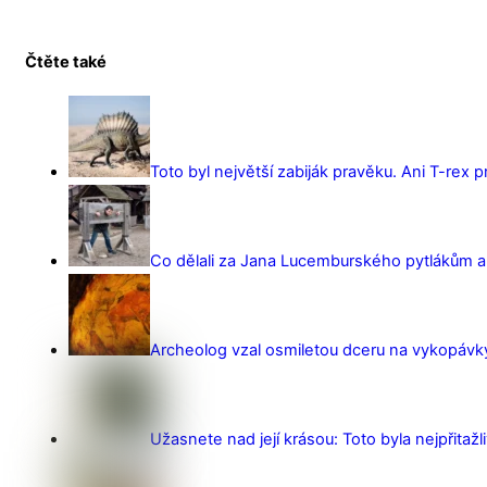
Čtěte také
Toto byl největší zabiják pravěku. Ani T-rex 
Co dělali za Jana Lucemburského pytlákům a z
Archeolog vzal osmiletou dceru na vykopávky 
Užasnete nad její krásou: Toto byla nejpřitažl