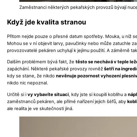
Zaměstnanci některých pekařských provozů bývají nucen
Když jde kvalita stranou
Přitom nejde pouze o přesné datum spotřeby. Mouka, u níž se
Mohou se v ní objevit larvy, pavučinky nebo může zatuchle za
provozovatelé pekáren uchylují k jejímu použití. A záměrně ta
Dalším problémem bývá fakt, že
těsto se nechává v teple le
zapáchání. Některé pekařské provozy rovněž
šetří na ingred
kdy se stane, že nikdo
nevěnuje pozornost vyhození plesniv
nikdo nic nepoznal.
Určitě si i
vy vybavíte situaci
, kdy jste si koupili koblihu a
nápl
zaměstnanců pekáren, ale přímé nařízení jejich šéfů, aby
kobl
ale realita je ve skutečnosti jiná.