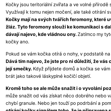
Kočky jsou teritoriální zvířata a ve volné přírodě
Využívají k tomu nejen močení, ale také otírání 
Kočky mají na svých tvářích feromony, které u
žláz. Tyto feromony slouží ke komunikaci s dal
dávají najevo, kde vládnou ony.
Zatímco my tyt
kočky ano.
Pokud se vám kočka otírá o nohy, v podstatě na
Dává tím najevo, že jste pro ni důležití, že vás 
její smečky.
Když přijdete domů a kočka se vám 
brát jako takové láskyplné kočičí objetí.
Kromě toho se ale může snažit i o vyvolání po
může snažit od vás získat něco dobrého nebo v
chybí granule. Nebo jen touží po podrbání a pom
otírání kočky signálem toho, že je připravena s