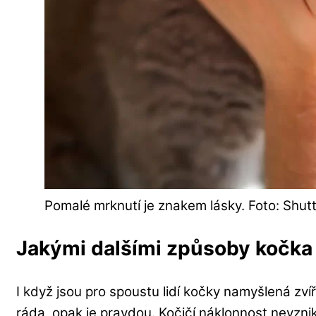
Pomalé mrknutí je znakem lásky. Foto: Shut
Jakými dalšími způsoby kočka 
I když jsou pro spoustu lidí kočky namyšlená zvíř
ráda, opak je pravdou. Kočičí náklonnost nevznik