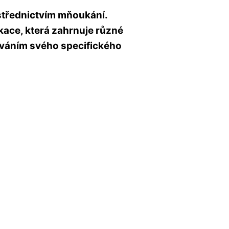
střednictvím mňoukání.
ikace, která zahrnuje různé
íváním svého specifického