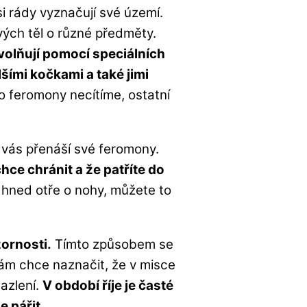
 si rády vyznačují své území.
svých těl o různé předměty.
volňují pomocí speciálních
šími kočkami a také jimi
o feromony necítíme, ostatní
 vás přenáší své feromony.
chce chránit a že patříte do
hned otře o nohy, můžete to
zornosti.
Tímto způsobem se
ám chce naznačit, že v misce
azlení.
V období říje je časté
e pářit.