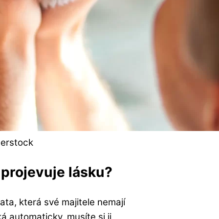
terstock
projevuje lásku?
ata, která své majitele nemají
á automaticky, musíte si ji