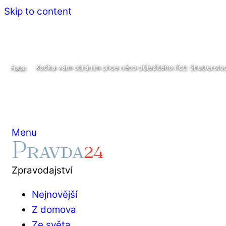
Skip to content
Kočka vám otíráním chce něco důležitého říct: Shuttersto
Foto:
Menu
Zpravodajství
Nejnovější
Z domova
Ze světa