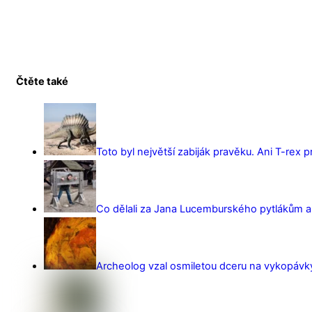
Čtěte také
Toto byl největší zabiják pravěku. Ani T-rex 
Co dělali za Jana Lucemburského pytlákům a z
Archeolog vzal osmiletou dceru na vykopávky 