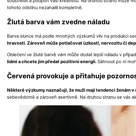
soustředit a podpoří vaši kreativitu. Na druhou stranu může 
tohoto odstínu nezahalili kompletně.
Žlutá barva vám zvedne náladu
Barva slunce má podle mnohých výzkumů vliv na produkci ser
hravosti. Zároveň může potlačovat úzkosti, nervozitu či dep
Oblečení ve žluté barvě vám může dodat lepší náladu v přípa
lidmi a chcete jim předat pozitivní energii.
Sáhnout po ní moh
Červená provokuje a přitahuje pozorno
Některé výzkumy naznačují, že muži mají tendenci ženám v 
sebevědomě a zároveň asertivně. Na druhou stranu se vás ale