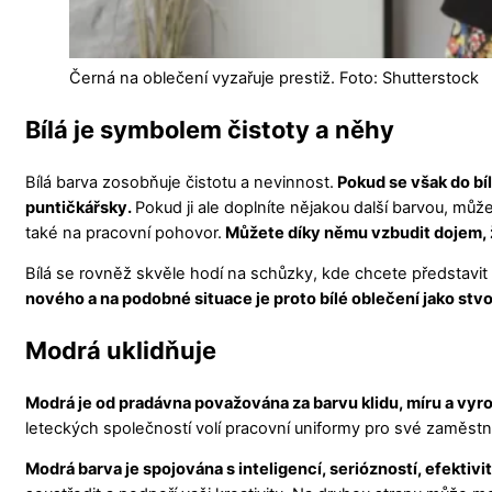
Černá na oblečení vyzařuje prestiž. Foto: Shutterstock
Bílá je symbolem čistoty a něhy
Bílá barva zosobňuje čistotu a nevinnost.
Pokud se však do bíl
puntičkářsky.
Pokud ji ale doplníte nějakou další barvou, mů
také na pracovní pohovor.
Můžete díky němu vzbudit dojem, že
Bílá se rovněž skvěle hodí na schůzky, kde chcete představi
nového a na podobné situace je proto bílé oblečení jako stv
Modrá uklidňuje
Modrá je od pradávna považována za barvu klidu, míru a vyr
leteckých společností volí pracovní uniformy pro své zaměstn
Modrá barva je spojována s inteligencí, seriózností, efektivi