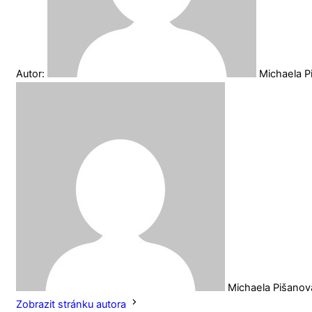
Autor:
Michaela 
Michaela Pišanov
Zobrazit stránku autora