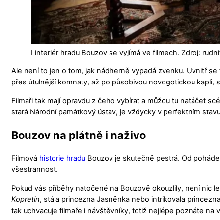
I interiér hradu Bouzov se vyjímá ve filmech. Zdroj: rud
Ale není to jen o tom, jak nádherně vypadá zvenku. Uvnitř se 
přes útulnější komnaty, až po působivou novogotickou kapli, 
Filmaři tak mají opravdu z čeho vybírat a můžou tu natáčet sc
stará Národní památkový ústav, je vždycky v perfektním stavu
Bouzov na plátně i naživo
Filmová
historie hradu
Bouzov je skutečně pestrá. Od pohádek
všestrannost.
Pokud vás příběhy natočené na Bouzově okouzlily, není nic l
Kopretin
, stála princezna Jasněnka nebo intrikovala princezna
tak uchvacuje filmaře i návštěvníky, totiž nejlépe poznáte na v