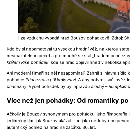
I ze vzduchu vypadá hrad Bouzov pohádkově. Zdroj: Sh
Kdo by si nepamatoval tu vysokou hradní věž, na kterou state
nesmazatelnou pečeť a pro mnohé se stal „hradem princezny J
králem Říše pohádek
, kde se hrad objevil hned v několika ep
Ani moderní filmaři na něj nezapomínají. Zahrál si hlavní sídl
pohádce
Princezna a půl království
. A aby potvrdil svůj hvězd
princezny
. Výčet pohádek by byl opravdu dlouhý –
Rumplcimp
Více než jen pohádky: Od romantiky po
Ačkoliv je Bouzov synonymem pro pohádku, jeho filmografie
jedinečný tím, jak Bouzov ukázal – ne jako nedobytnou pevnost
autentický pohled na hrad na začátku 80. let.