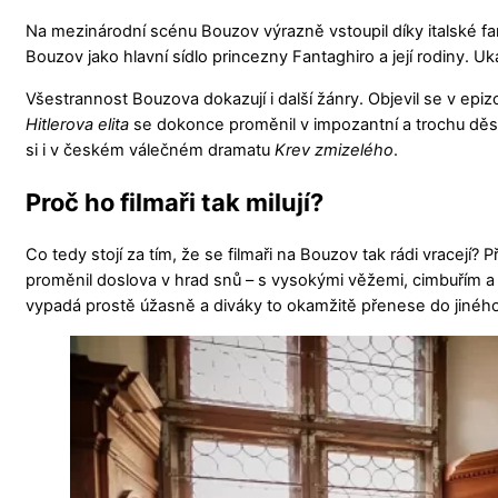
Na mezinárodní scénu Bouzov výrazně vstoupil díky italské fa
Bouzov jako hlavní sídlo princezny Fantaghiro a její rodiny. U
Všestrannost Bouzova dokazují i další žánry. Objevil se v epi
Hitlerova elita
se dokonce proměnil v impozantní a trochu děsiv
si i v českém válečném dramatu
Krev zmizelého
.
Proč ho filmaři tak milují?
Co tedy stojí za tím, že se filmaři na Bouzov tak rádi vracej
proměnil doslova v hrad snů – s vysokými věžemi, cimbuřím a 
vypadá prostě úžasně a diváky to okamžitě přenese do jinéh