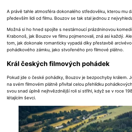
A právě tahle atmosféra dokonalého středověku, kterou mu dali 
především lidi od filmu. Bouzov se tak stal jednou z nejvyhle
Možná si ho hned spojíte s nestárnoucí prázdninovou komedi
Krabonoš, jak Bouzov ve filmu pojmenovali, zná asi každý. Ale
tom, jak dokonale romanticky vypadá díky přestavbě arcivév
pohádkového zámku, jako stvořeného pro filmové plátno.
Král českých filmových pohádek
Pokud jde o české pohádky, Bouzov je bezpochyby králem. Je
na svém filmovém plátně přivítal celou přehlídku pohádkových p
svou snad úplně nejhvězdnější roli si střihl, když se v roce
létajícím ševci.