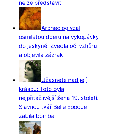
nelze představit
Archeolog vzal
osmiletou dceru na vykopávky
do jeskyně. Zvedla oči vzhůru
a objevila zázrak
Užasnete nad její
krásou: Toto byla
nejpřitažlivější žena 19. století.
Slavnou tvář Belle Epoque
zabila bomba