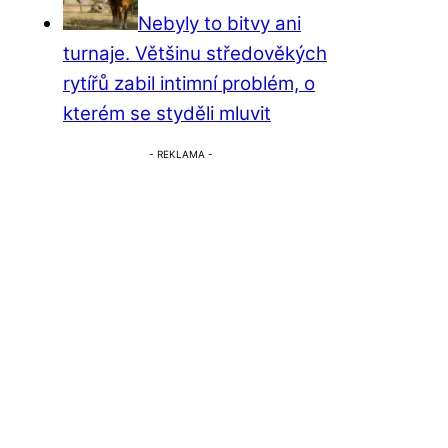
Nebyly to bitvy ani
turnaje. Většinu středověkých
rytířů zabil intimní problém, o
kterém se styděli mluvit