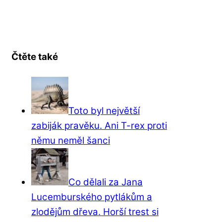
Čtěte také
Toto byl největší
zabiják pravěku. Ani T-rex proti
němu neměl šanci
Co dělali za Jana
Lucemburského pytlákům a
zlodějům dřeva. Horší trest si