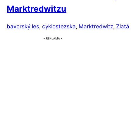
Marktredwitzu
bavorský les
,
cyklostezska
,
Marktredwitz
,
Zlatá