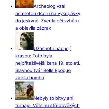
Archeolog vzal
osmiletou dceru na vykopávky
do jeskyně. Zvedla oči vzhůru
a objevila zázrak
Užasnete nad její
krásou: Toto byla
nejpřitažlivější žena 19. století.
Slavnou tvář Belle Epoque
zabila bomba
Nebyly to bitvy ani
turnaje. Většinu středověkých