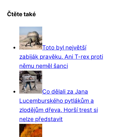
Čtěte také
Toto byl největší
zabiják pravěku. Ani T-rex proti
němu neměl šanci
Co dělali za Jana
Lucemburského pytlákům a
zlodějům dřeva. Horší trest si
nelze představit