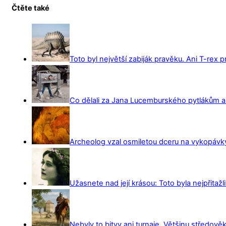
Čtěte také
Toto byl největší zabiják pravěku. Ani T-rex 
Co dělali za Jana Lucemburského pytlákům a z
Archeolog vzal osmiletou dceru na vykopávky 
Užasnete nad její krásou: Toto byla nejpřitažl
Nebyly to bitvy ani turnaje. Většinu středověk