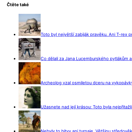
Čtěte také
Toto byl největší zabiják pravěku. Ani T-rex 
Co dělali za Jana Lucemburského pytlákům a z
Archeolog vzal osmiletou dceru na vykopávky 
Užasnete nad její krásou: Toto byla nejpřitažl
Nebyly to bitvy ani turnaje. Většinu středověk