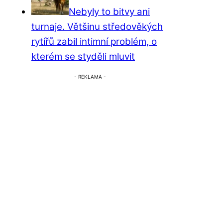
Nebyly to bitvy ani
turnaje. Většinu středověkých
rytířů zabil intimní problém, o
kterém se styděli mluvit