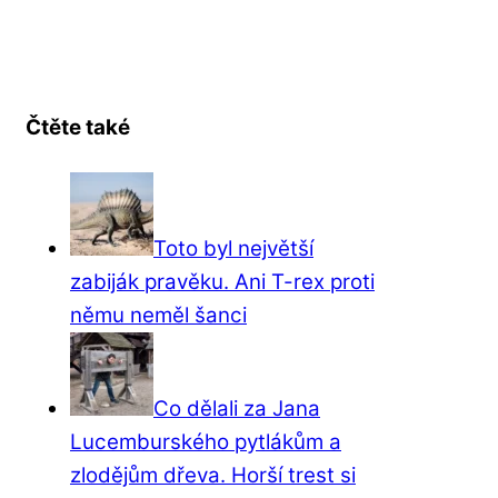
Čtěte také
Toto byl největší
zabiják pravěku. Ani T-rex proti
němu neměl šanci
Co dělali za Jana
Lucemburského pytlákům a
zlodějům dřeva. Horší trest si