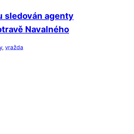
u sledován agenty
 otravě Navalného
y
,
vražda