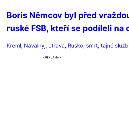
Boris Němcov byl před vraždo
ruské FSB, kteří se podíleli na
Kreml
,
Navalnyj
,
otrava
,
Rusko
,
smrt
,
tajné služb