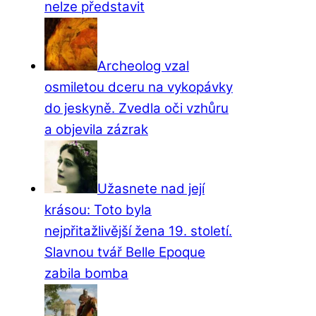
nelze představit
Archeolog vzal
osmiletou dceru na vykopávky
do jeskyně. Zvedla oči vzhůru
a objevila zázrak
Užasnete nad její
krásou: Toto byla
nejpřitažlivější žena 19. století.
Slavnou tvář Belle Epoque
zabila bomba