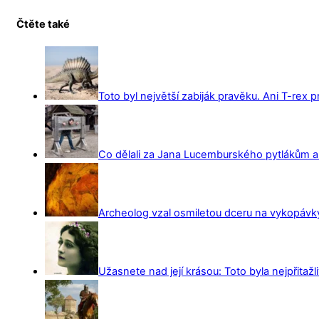
Čtěte také
Toto byl největší zabiják pravěku. Ani T-rex 
Co dělali za Jana Lucemburského pytlákům a z
Archeolog vzal osmiletou dceru na vykopávky 
Užasnete nad její krásou: Toto byla nejpřitažl