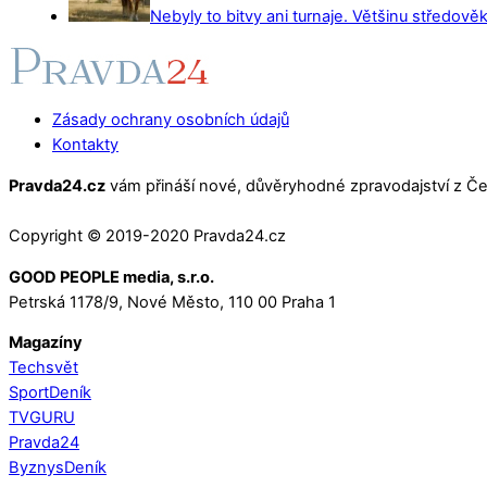
Nebyly to bitvy ani turnaje. Většinu středověk
Zásady ochrany osobních údajů
Kontakty
Pravda24.cz
vám přináší nové, důvěryhodné zpravodajství z Čes
Copyright © 2019-2020 Pravda24.cz
GOOD PEOPLE media, s.r.o.
Petrská 1178/9, Nové Město, 110 00 Praha 1
Magazíny
Techsvět
SportDeník
TVGURU
Pravda24
ByznysDeník