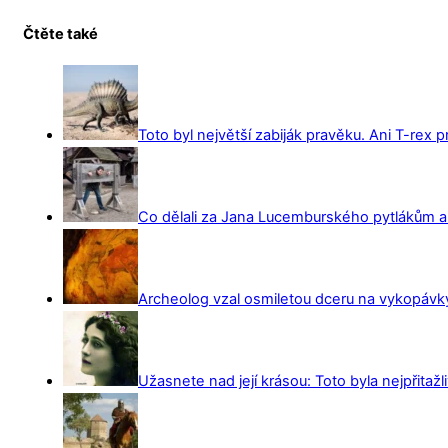
Čtěte také
Toto byl největší zabiják pravěku. Ani T-rex 
Co dělali za Jana Lucemburského pytlákům a z
Archeolog vzal osmiletou dceru na vykopávky 
Užasnete nad její krásou: Toto byla nejpřitažl