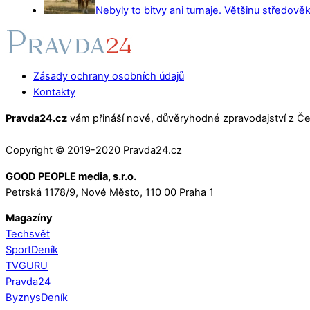
Nebyly to bitvy ani turnaje. Většinu středověk
Zásady ochrany osobních údajů
Kontakty
Pravda24.cz
vám přináší nové, důvěryhodné zpravodajství z Čes
Copyright © 2019-2020 Pravda24.cz
GOOD PEOPLE media, s.r.o.
Petrská 1178/9, Nové Město, 110 00 Praha 1
Magazíny
Techsvět
SportDeník
TVGURU
Pravda24
ByznysDeník