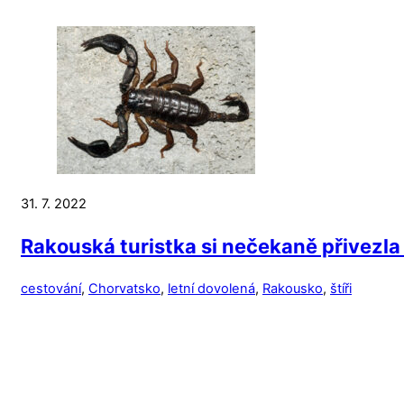
31. 7. 2022
Rakouská turistka si nečekaně přivezla 
cestování
,
Chorvatsko
,
letní dovolená
,
Rakousko
,
štíři