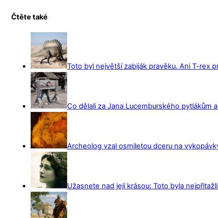
Čtěte také
Toto byl největší zabiják pravěku. Ani T-rex 
Co dělali za Jana Lucemburského pytlákům a z
Archeolog vzal osmiletou dceru na vykopávky 
Užasnete nad její krásou: Toto byla nejpřitažl