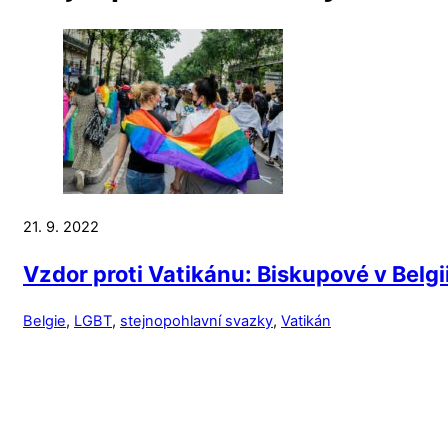
21. 9. 2022
Vzdor proti Vatikánu: Biskupové v Belg
Belgie
,
LGBT
,
stejnopohlavní svazky
,
Vatikán