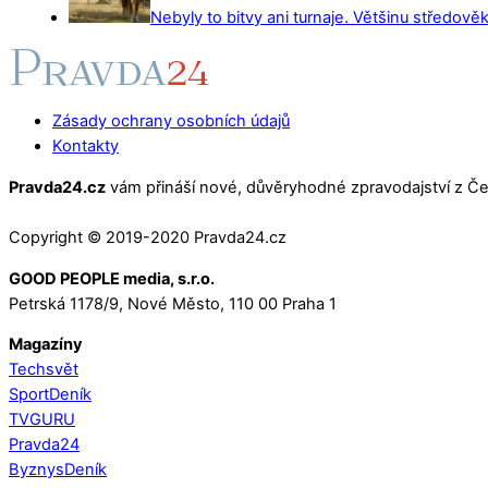
Nebyly to bitvy ani turnaje. Většinu středověk
Zásady ochrany osobních údajů
Kontakty
Pravda24.cz
vám přináší nové, důvěryhodné zpravodajství z Čes
Copyright © 2019-2020 Pravda24.cz
GOOD PEOPLE media, s.r.o.
Petrská 1178/9, Nové Město, 110 00 Praha 1
Magazíny
Techsvět
SportDeník
TVGURU
Pravda24
ByznysDeník