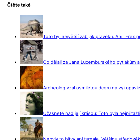
Čtěte také
Toto byl největší zabiják pravěku. Ani T-rex 
Co dělali za Jana Lucemburského pytlákům a z
Archeolog vzal osmiletou dceru na vykopávky 
Užasnete nad její krásou: Toto byla nejpřitažl
Nebyly to bitvy ani turnaje. Většinu středověk