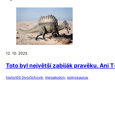
12. 10. 2025
Toto byl největší zabiják pravěku. Ani 
historičtí živočichové
,
megalodon
,
spinosaurus