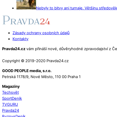
Nebyly to bitvy ani turnaje. Většinu středověk
Zásady ochrany osobních údajů
Kontakty
Pravda24.cz
vám přináší nové, důvěryhodné zpravodajství z Čes
Copyright © 2019-2020 Pravda24.cz
GOOD PEOPLE media, s.r.o.
Petrská 1178/9, Nové Město, 110 00 Praha 1
Magazíny
Techsvět
SportDeník
TVGURU
Pravda24
ByznysDeník