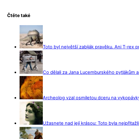
Čtěte také
Toto byl největší zabiják pravěku. Ani T-rex 
Co dělali za Jana Lucemburského pytlákům a z
Archeolog vzal osmiletou dceru na vykopávky 
Užasnete nad její krásou: Toto byla nejpřitažl