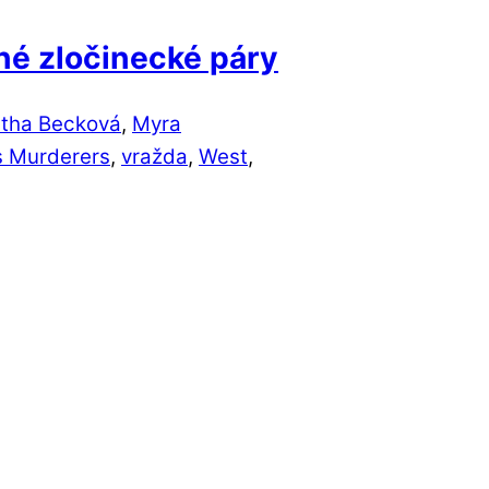
vné zločinecké páry
tha Becková
,
Myra
 Murderers
,
vražda
,
West
,