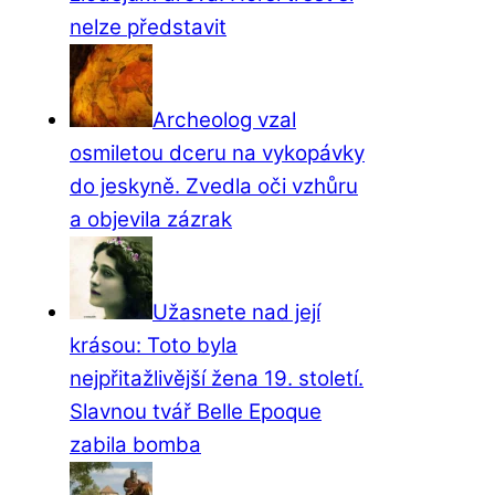
nelze představit
Archeolog vzal
osmiletou dceru na vykopávky
do jeskyně. Zvedla oči vzhůru
a objevila zázrak
Užasnete nad její
krásou: Toto byla
nejpřitažlivější žena 19. století.
Slavnou tvář Belle Epoque
zabila bomba