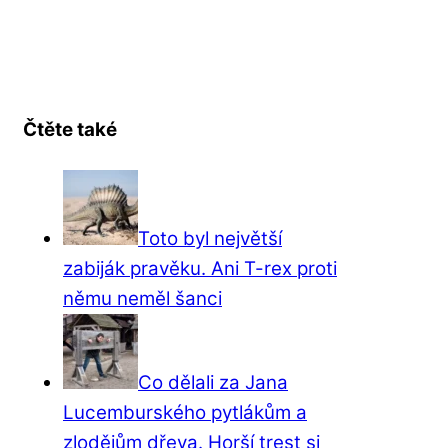
Čtěte také
Toto byl největší
zabiják pravěku. Ani T-rex proti
němu neměl šanci
Co dělali za Jana
Lucemburského pytlákům a
zlodějům dřeva. Horší trest si