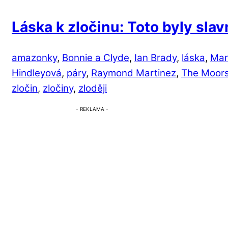
Láska k zločinu: Toto byly sla
amazonky
,
Bonnie a Clyde
,
Ian Brady
,
láska
,
Mar
Hindleyová
,
páry
,
Raymond Martinez
,
The Moors
zločin
,
zločiny
,
zloději