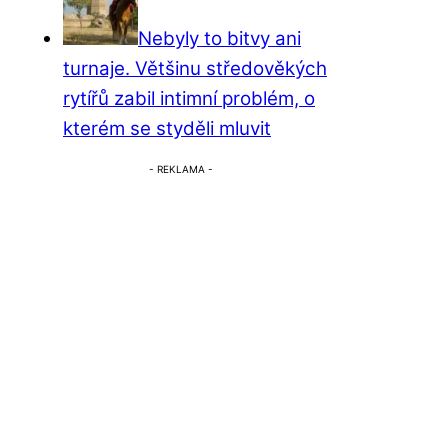
Nebyly to bitvy ani
turnaje. Většinu středověkých
rytířů zabil intimní problém, o
kterém se styděli mluvit