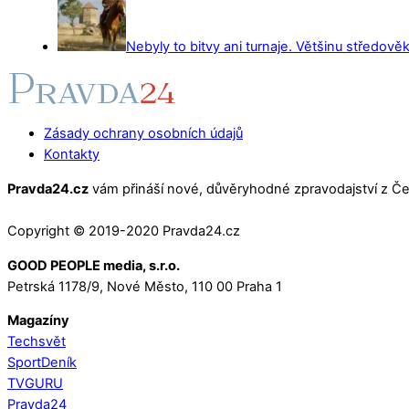
Nebyly to bitvy ani turnaje. Většinu středověk
Zásady ochrany osobních údajů
Kontakty
Pravda24.cz
vám přináší nové, důvěryhodné zpravodajství z Čes
Copyright © 2019-2020 Pravda24.cz
GOOD PEOPLE media, s.r.o.
Petrská 1178/9, Nové Město, 110 00 Praha 1
Magazíny
Techsvět
SportDeník
TVGURU
Pravda24