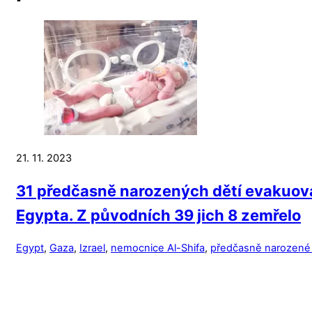
21. 11. 2023
31 předčasně narozených dětí evakuov
Egypta. Z původních 39 jich 8 zemřelo
Egypt
,
Gaza
,
Izrael
,
nemocnice Al-Shifa
,
předčasně narozené 