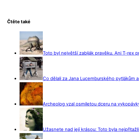
Čtěte také
Toto byl největší zabiják pravěku. Ani T-rex 
Co dělali za Jana Lucemburského pytlákům a z
Archeolog vzal osmiletou dceru na vykopávky 
Užasnete nad její krásou: Toto byla nejpřitažl