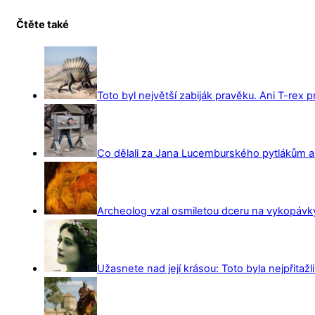
Čtěte také
Toto byl největší zabiják pravěku. Ani T-rex 
Co dělali za Jana Lucemburského pytlákům a z
Archeolog vzal osmiletou dceru na vykopávky 
Užasnete nad její krásou: Toto byla nejpřitažl