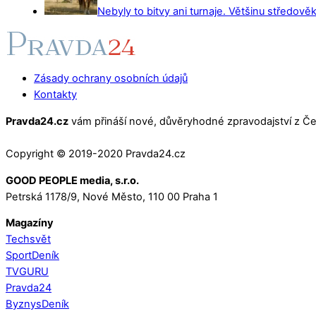
Nebyly to bitvy ani turnaje. Většinu středověk
Zásady ochrany osobních údajů
Kontakty
Pravda24.cz
vám přináší nové, důvěryhodné zpravodajství z Čes
Copyright © 2019-2020 Pravda24.cz
GOOD PEOPLE media, s.r.o.
Petrská 1178/9, Nové Město, 110 00 Praha 1
Magazíny
Techsvět
SportDeník
TVGURU
Pravda24
ByznysDeník