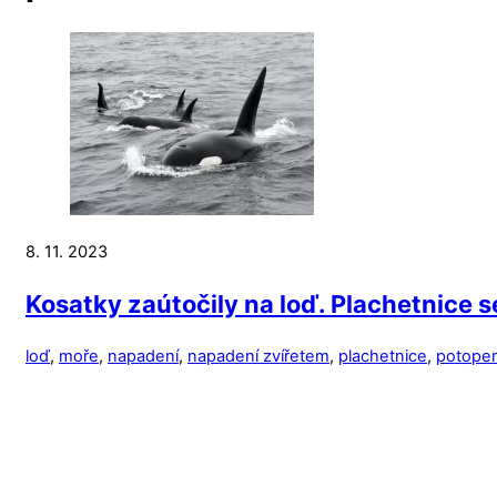
8. 11. 2023
Kosatky zaútočily na loď. Plachetnice 
loď
,
moře
,
napadení
,
napadení zvířetem
,
plachetnice
,
potopen