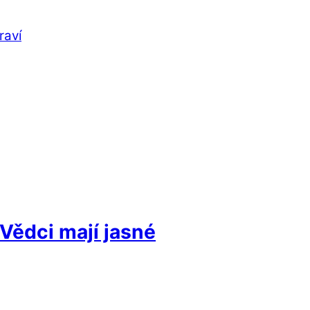
raví
Vědci mají jasné