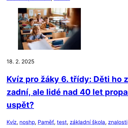
18. 2. 2025
Kvíz pro žáky 6. třídy: Děti ho
zadní, ale lidé nad 40 let prop
uspět?
Kvíz
,
noshp
,
Paměť
,
test
,
základní škola
,
znalosti