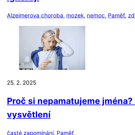
Alzeimerova choroba
,
mozek
,
nemoc
,
Paměť
,
zd
25. 2. 2025
Proč si nepamatujeme jména? 
vysvětlení
časté zapomínání
,
Paměť