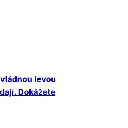
 zvládnou levou
adají. Dokážete