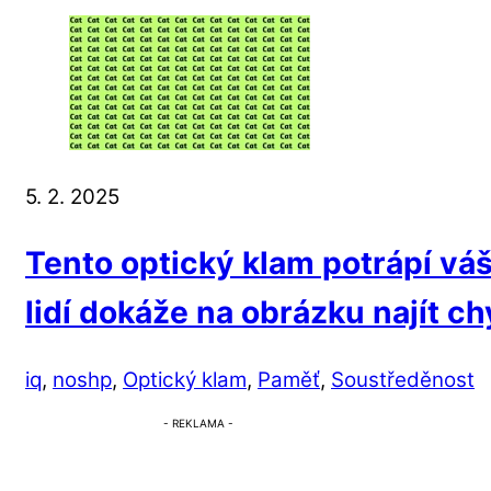
5. 2. 2025
Tento optický klam potrápí vá
lidí dokáže na obrázku najít c
iq
,
noshp
,
Optický klam
,
Paměť
,
Soustředěnost