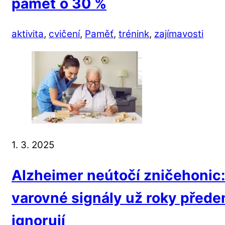
paměť o 30 %
aktivita
,
cvičení
,
Paměť
,
trénink
,
zajímavosti
1. 3. 2025
Alzheimer neútočí zničehonic: 
varovné signály už roky předem
ignorují