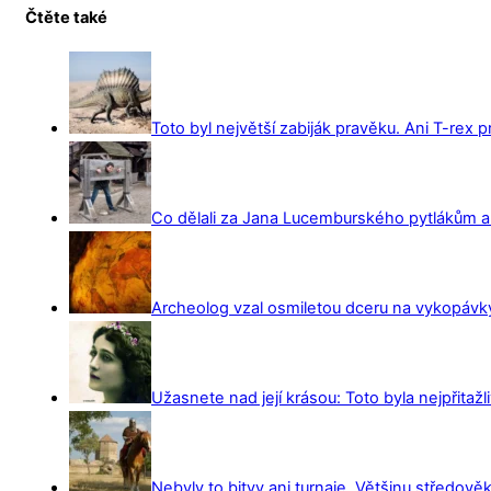
Čtěte také
Toto byl největší zabiják pravěku. Ani T-rex 
Co dělali za Jana Lucemburského pytlákům a z
Archeolog vzal osmiletou dceru na vykopávky 
Užasnete nad její krásou: Toto byla nejpřitažl
Nebyly to bitvy ani turnaje. Většinu středověk