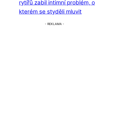
rytířů zabil intimní problém, o
kterém se styděli mluvit