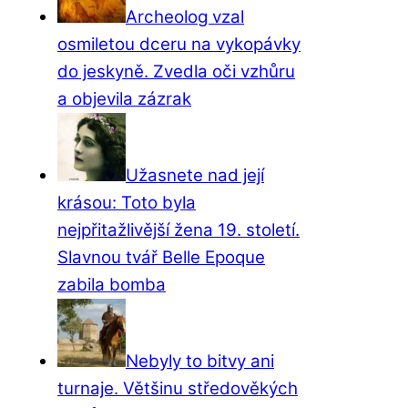
Archeolog vzal
osmiletou dceru na vykopávky
do jeskyně. Zvedla oči vzhůru
a objevila zázrak
Užasnete nad její
krásou: Toto byla
nejpřitažlivější žena 19. století.
Slavnou tvář Belle Epoque
zabila bomba
Nebyly to bitvy ani
turnaje. Většinu středověkých