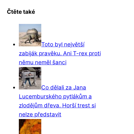
Čtěte také
Toto byl největší
zabiják pravěku. Ani T-rex proti
němu neměl šanci
Co dělali za Jana
Lucemburského pytlákům a
zlodějům dřeva. Horší trest si
nelze představit