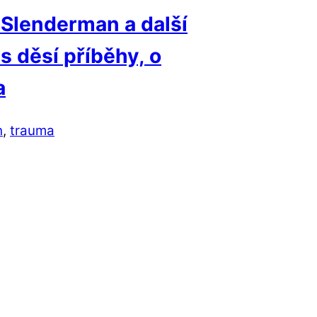
 Slenderman a další
s děsí příběhy, o
a
h
,
trauma