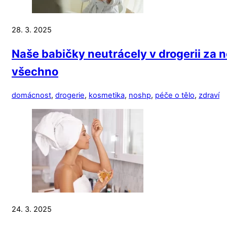
28. 3. 2025
Naše babičky neutrácely v drogerii za 
všechno
domácnost
,
drogerie
,
kosmetika
,
noshp
,
péče o tělo
,
zdraví
24. 3. 2025