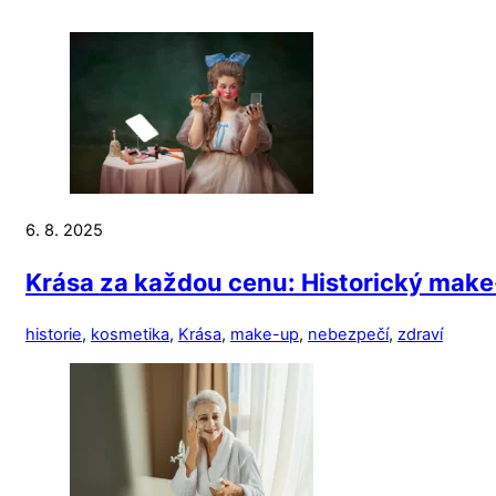
6. 8. 2025
Krása za každou cenu: Historický make-
historie
,
kosmetika
,
Krása
,
make-up
,
nebezpečí
,
zdraví