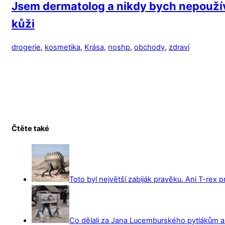
Jsem dermatolog a nikdy bych nepoužíval
kůži
drogerie
,
kosmetika
,
Krása
,
noshp
,
obchody
,
zdraví
Čtěte také
Toto byl největší zabiják pravěku. Ani T-rex 
Co dělali za Jana Lucemburského pytlákům a z