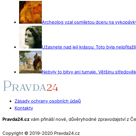
Archeolog vzal osmiletou dceru na vykopávky 
Užasnete nad její krásou: Toto byla nejpřitažl
Nebyly to bitvy ani turnaje. Většinu středověk
Zásady ochrany osobních údajů
Kontakty
Pravda24.cz
vám přináší nové, důvěryhodné zpravodajství z Čes
Copyright © 2019-2020 Pravda24.cz