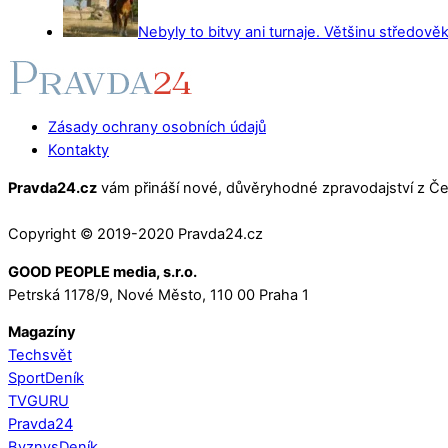
Nebyly to bitvy ani turnaje. Většinu středověk
Zásady ochrany osobních údajů
Kontakty
Pravda24.cz
vám přináší nové, důvěryhodné zpravodajství z Čes
Copyright © 2019-2020 Pravda24.cz
GOOD PEOPLE media, s.r.o.
Petrská 1178/9, Nové Město, 110 00 Praha 1
Magazíny
Techsvět
SportDeník
TVGURU
Pravda24
ByznysDeník