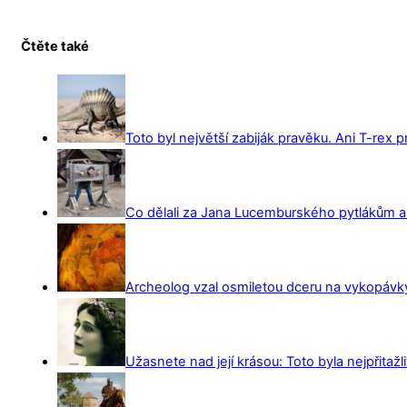
Čtěte také
Toto byl největší zabiják pravěku. Ani T-rex 
Co dělali za Jana Lucemburského pytlákům a z
Archeolog vzal osmiletou dceru na vykopávky 
Užasnete nad její krásou: Toto byla nejpřitažl