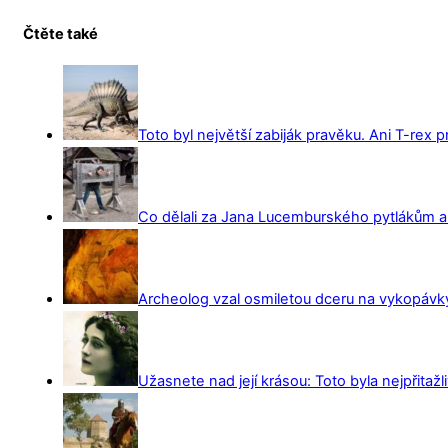
Čtěte také
Toto byl největší zabiják pravěku. Ani T-rex 
Co dělali za Jana Lucemburského pytlákům a z
Archeolog vzal osmiletou dceru na vykopávky 
Užasnete nad její krásou: Toto byla nejpřitažl