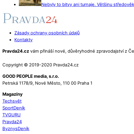
Nebyly to bitvy ani turnaje. Většinu středověk
Zásady ochrany osobních údajů
Kontakty
Pravda24.cz
vám přináší nové, důvěryhodné zpravodajství z Čes
Copyright © 2019-2020 Pravda24.cz
GOOD PEOPLE media, s.r.o.
Petrská 1178/9, Nové Město, 110 00 Praha 1
Magazíny
Techsvět
SportDeník
TVGURU
Pravda24
ByznysDeník