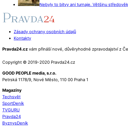
Nebyly to bitvy ani turnaje. Většinu středověk
Zásady ochrany osobních údajů
Kontakty
Pravda24.cz
vám přináší nové, důvěryhodné zpravodajství z Čes
Copyright © 2019-2020 Pravda24.cz
GOOD PEOPLE media, s.r.o.
Petrská 1178/9, Nové Město, 110 00 Praha 1
Magazíny
Techsvět
SportDeník
TVGURU
Pravda24
ByznysDeník