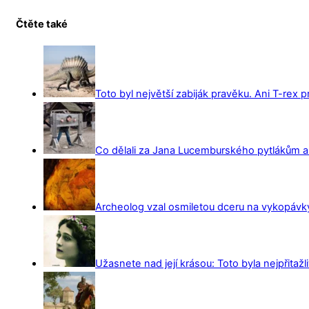
Čtěte také
Toto byl největší zabiják pravěku. Ani T-rex 
Co dělali za Jana Lucemburského pytlákům a z
Archeolog vzal osmiletou dceru na vykopávky 
Užasnete nad její krásou: Toto byla nejpřitažl