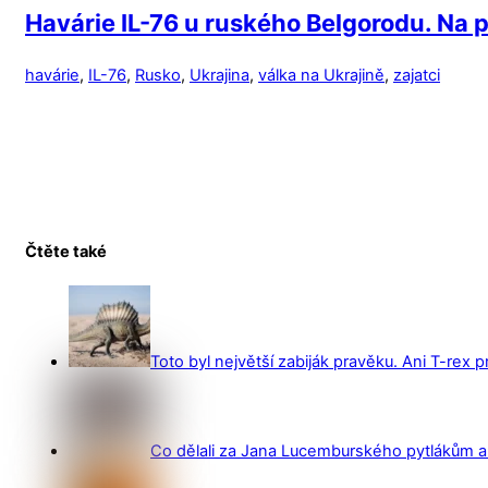
Havárie IL-76 u ruského Belgorodu. Na pa
havárie
,
IL-76
,
Rusko
,
Ukrajina
,
válka na Ukrajině
,
zajatci
Čtěte také
Toto byl největší zabiják pravěku. Ani T-rex 
Co dělali za Jana Lucemburského pytlákům a z