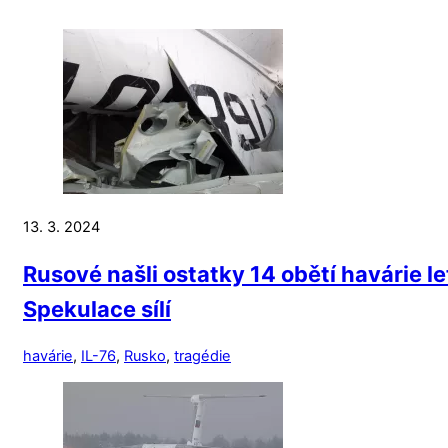
13. 3. 2024
Rusové našli ostatky 14 obětí havárie l
Spekulace sílí
havárie
,
IL-76
,
Rusko
,
tragédie