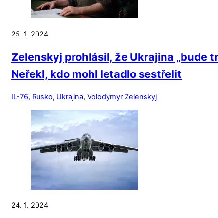
25. 1. 2024
Zelenskyj prohlásil, že Ukrajina „bude 
Neřekl, kdo mohl letadlo sestřelit
IL-76
,
Rusko
,
Ukrajina
,
Volodymyr Zelenskyj
24. 1. 2024