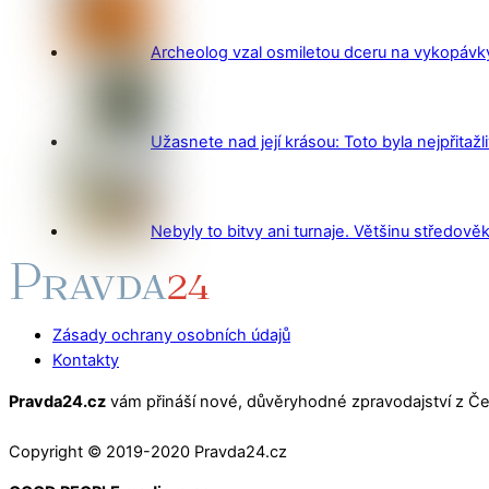
Archeolog vzal osmiletou dceru na vykopávky 
Užasnete nad její krásou: Toto byla nejpřitažl
Nebyly to bitvy ani turnaje. Většinu středověk
Zásady ochrany osobních údajů
Kontakty
Pravda24.cz
vám přináší nové, důvěryhodné zpravodajství z Čes
Copyright © 2019-2020 Pravda24.cz