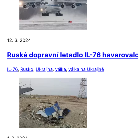
12. 3. 2024
Ruské dopravní letadlo IL-76 havarova
IL-76
,
Rusko
,
Ukrajina
,
válka
,
válka na Ukrajině