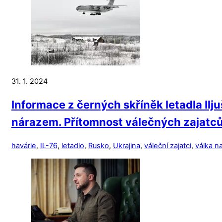
31. 1. 2024
Informace z černých skříněk letadla Ilj
nárazem. Přítomnost válečných zajatců
havárie
,
IL-76
,
letadlo
,
Rusko
,
Ukrajina
,
váleční zajatci
,
válka n