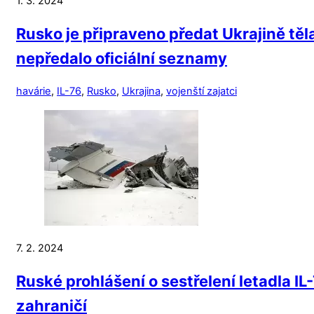
1. 3. 2024
Rusko je připraveno předat Ukrajině těl
nepředalo oficiální seznamy
havárie
,
IL-76
,
Rusko
,
Ukrajina
,
vojenští zajatci
7. 2. 2024
Ruské prohlášení o sestřelení letadla I
zahraničí