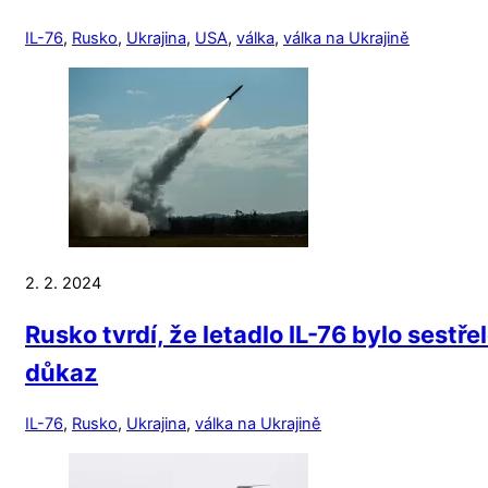
IL-76
,
Rusko
,
Ukrajina
,
USA
,
válka
,
válka na Ukrajině
2. 2. 2024
Rusko tvrdí, že letadlo IL-76 bylo sest
důkaz
IL-76
,
Rusko
,
Ukrajina
,
válka na Ukrajině