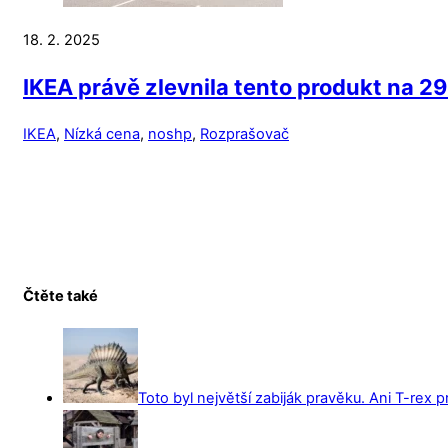
18. 2. 2025
IKEA právě zlevnila tento produkt na 2
IKEA
,
Nízká cena
,
noshp
,
Rozprašovač
Čtěte také
Toto byl největší zabiják pravěku. Ani T-rex 