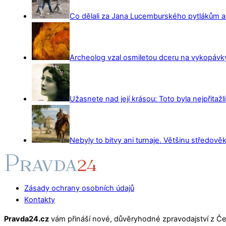
Co dělali za Jana Lucemburského pytlákům a z
Archeolog vzal osmiletou dceru na vykopávky 
Užasnete nad její krásou: Toto byla nejpřitažl
Nebyly to bitvy ani turnaje. Většinu středověk
Zásady ochrany osobních údajů
Kontakty
Pravda24.cz
vám přináší nové, důvěryhodné zpravodajství z Čes