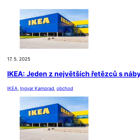
17. 5. 2025
IKEA: Jeden z největších řetězců s ná
IKEA
,
Ingvar Kamprad
,
obchod