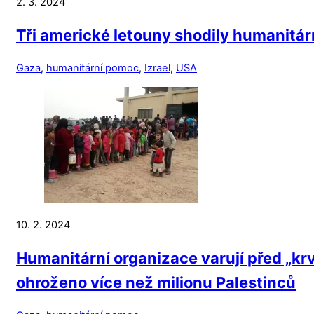
2. 3. 2024
Tři americké letouny shodily humanitá
Gaza
,
humanitární pomoc
,
Izrael
,
USA
10. 2. 2024
Humanitární organizace varují před „krv
ohroženo více než milionu Palestinců