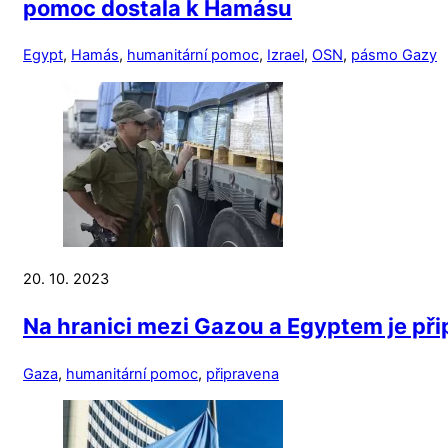
pomoc dostala k Hamásu
Egypt
,
Hamás
,
humanitární pomoc
,
Izrael
,
OSN
,
pásmo Gazy
20. 10. 2023
Na hranici mezi Gazou a Egyptem je př
Gaza
,
humanitární pomoc
,
připravena