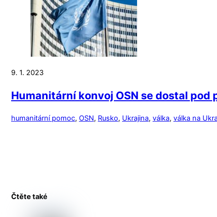
9. 1. 2023
Humanitární konvoj OSN se dostal pod 
humanitární pomoc
,
OSN
,
Rusko
,
Ukrajina
,
válka
,
válka na Ukra
Čtěte také