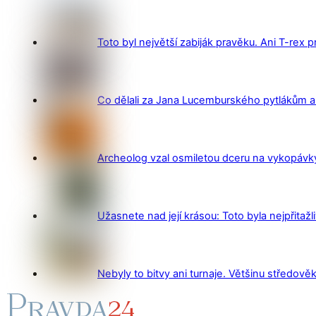
Toto byl největší zabiják pravěku. Ani T-rex 
Co dělali za Jana Lucemburského pytlákům a z
Archeolog vzal osmiletou dceru na vykopávky 
Užasnete nad její krásou: Toto byla nejpřitažl
Nebyly to bitvy ani turnaje. Většinu středověk