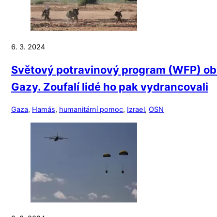
6. 3. 2024
Světový potravinový program (WFP) obvi
Gazy. Zoufalí lidé ho pak vydrancovali
Gaza
,
Hamás
,
humanitární pomoc
,
Izrael
,
OSN