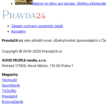
Nebyly to bitvy ani turnaje. Většinu středověk
Zásady ochrany osobních údajů
Kontakty
Pravda24.cz
vám přináší nové, důvěryhodné zpravodajství z Čes
Copyright © 2019-2020 Pravda24.cz
GOOD PEOPLE media, s.r.o.
Petrská 1178/9, Nové Město, 110 00 Praha 1
Magazíny
Techsvět
SportDeník
TVGURU
Pravda24
ByznysDeník