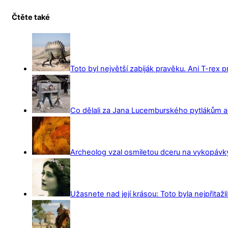
Čtěte také
Toto byl největší zabiják pravěku. Ani T-rex 
Co dělali za Jana Lucemburského pytlákům a z
Archeolog vzal osmiletou dceru na vykopávky 
Užasnete nad její krásou: Toto byla nejpřitažl