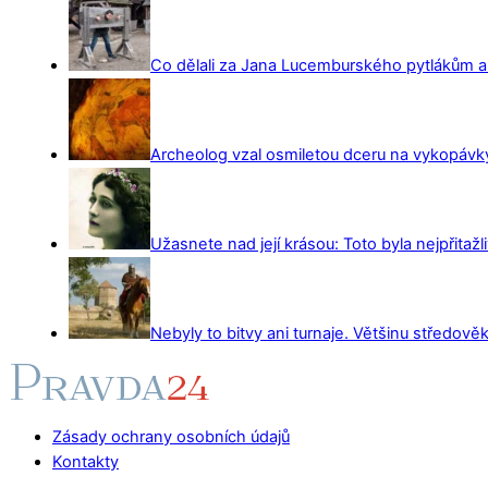
Co dělali za Jana Lucemburského pytlákům a z
Archeolog vzal osmiletou dceru na vykopávky 
Užasnete nad její krásou: Toto byla nejpřitažl
Nebyly to bitvy ani turnaje. Většinu středověk
Zásady ochrany osobních údajů
Kontakty