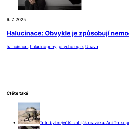
6. 7. 2025
Halucinace: Obvykle je způsobují nemoc
halucinace
,
halucinogeny
,
psychologie
,
Únava
Čtěte také
Toto byl největší zabiják pravěku. Ani T-rex 