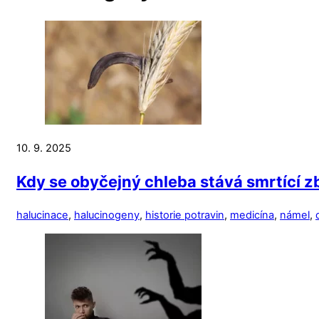
10. 9. 2025
Kdy se obyčejný chleba stává smrtící z
halucinace
,
halucinogeny
,
historie potravin
,
medicína
,
námel
,