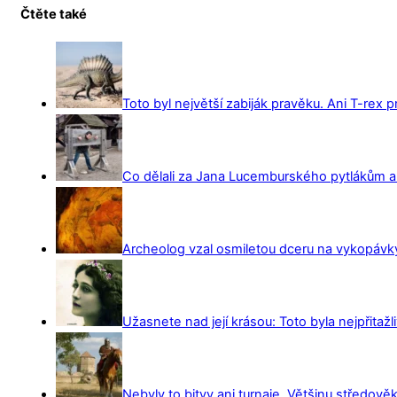
Čtěte také
Toto byl největší zabiják pravěku. Ani T-rex 
Co dělali za Jana Lucemburského pytlákům a z
Archeolog vzal osmiletou dceru na vykopávky 
Užasnete nad její krásou: Toto byla nejpřitažl
Nebyly to bitvy ani turnaje. Většinu středověk