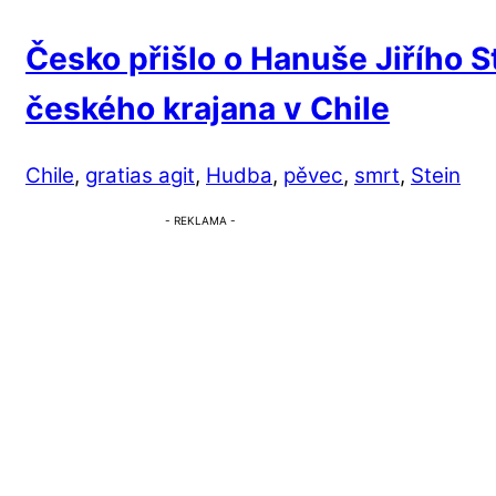
Česko přišlo o Hanuše Jiřího 
českého krajana v Chile
Chile
,
gratias agit
,
Hudba
,
pěvec
,
smrt
,
Stein