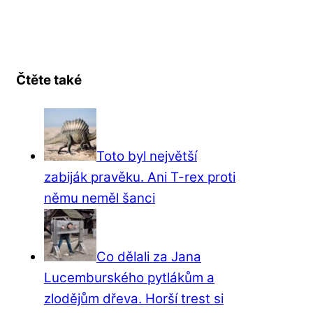
Čtěte také
Toto byl největší
zabiják pravěku. Ani T-rex proti
němu neměl šanci
Co dělali za Jana
Lucemburského pytlákům a
zlodějům dřeva. Horší trest si