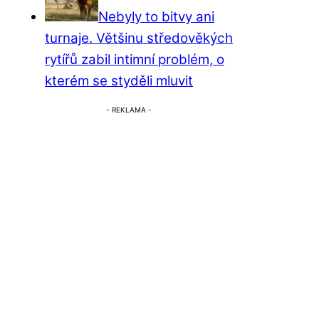
Nebyly to bitvy ani
turnaje. Většinu středověkých
rytířů zabil intimní problém, o
kterém se styděli mluvit