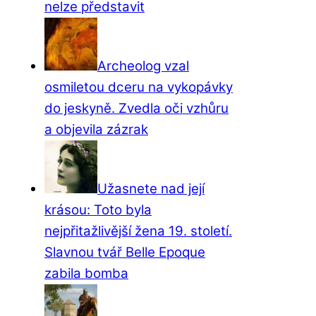
nelze představit
Archeolog vzal
osmiletou dceru na vykopávky
do jeskyně. Zvedla oči vzhůru
a objevila zázrak
Užasnete nad její
krásou: Toto byla
nejpřitažlivější žena 19. století.
Slavnou tvář Belle Epoque
zabila bomba