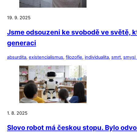
19. 9. 2025
Jsme odsouzeni ke svobodě ve světě, k
generaci
absurdita
,
existencialismus
,
filozofie
,
individualita
,
smrt
,
smysl 
1. 8. 2025
Slovo robot má českou stopu. Bylo odv