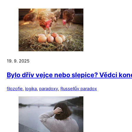
19. 9. 2025
Bylo dřív vejce nebo slepice? Vědci kon
filozofie
,
logika
,
paradoxy
,
Russellův paradox