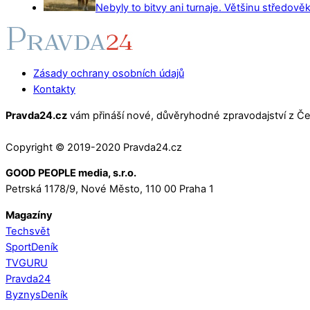
Nebyly to bitvy ani turnaje. Většinu středověk
Zásady ochrany osobních údajů
Kontakty
Pravda24.cz
vám přináší nové, důvěryhodné zpravodajství z Čes
Copyright © 2019-2020 Pravda24.cz
GOOD PEOPLE media, s.r.o.
Petrská 1178/9, Nové Město, 110 00 Praha 1
Magazíny
Techsvět
SportDeník
TVGURU
Pravda24
ByznysDeník