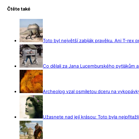
Čtěte také
Toto byl největší zabiják pravěku. Ani T-rex 
Co dělali za Jana Lucemburského pytlákům a z
Archeolog vzal osmiletou dceru na vykopávky 
Užasnete nad její krásou: Toto byla nejpřitažl