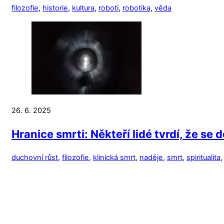
filozofie
,
historie
,
kultura
,
roboti
,
robotika
,
věda
26. 6. 2025
Hranice smrti: Někteří lidé tvrdí, že se 
duchovní růst
,
filozofie
,
klinická smrt
,
naděje
,
smrt
,
spiritualita