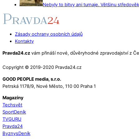
Nebyly to bitvy ani turnaje. Většinu středověk
Zásady ochrany osobních údajů
Kontakty
Pravda24.cz
vám přináší nové, důvěryhodné zpravodajství z Čes
Copyright © 2019-2020 Pravda24.cz
GOOD PEOPLE media, s.r.o.
Petrská 1178/9, Nové Město, 110 00 Praha 1
Magazíny
Techsvět
SportDeník
TVGURU
Pravda24
ByznysDeník