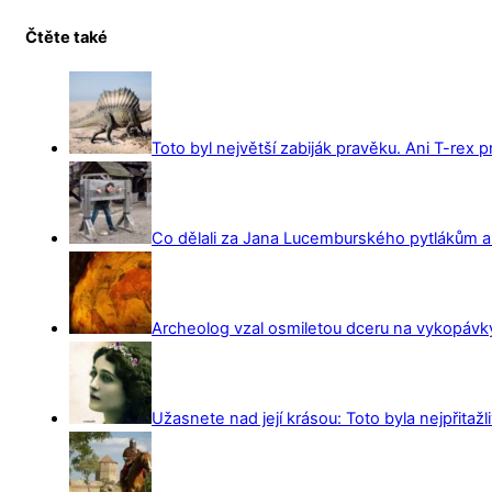
Čtěte také
Toto byl největší zabiják pravěku. Ani T-rex 
Co dělali za Jana Lucemburského pytlákům a z
Archeolog vzal osmiletou dceru na vykopávky 
Užasnete nad její krásou: Toto byla nejpřitažl