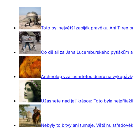
Toto byl největší zabiják pravěku. Ani T-rex 
Co dělali za Jana Lucemburského pytlákům a z
Archeolog vzal osmiletou dceru na vykopávky 
Užasnete nad její krásou: Toto byla nejpřitažl
Nebyly to bitvy ani turnaje. Většinu středověk