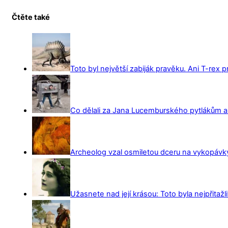
Čtěte také
Toto byl největší zabiják pravěku. Ani T-rex 
Co dělali za Jana Lucemburského pytlákům a z
Archeolog vzal osmiletou dceru na vykopávky 
Užasnete nad její krásou: Toto byla nejpřitažl