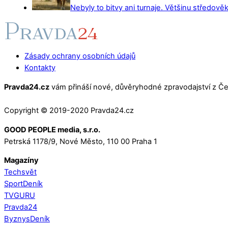
Nebyly to bitvy ani turnaje. Většinu středověk
Zásady ochrany osobních údajů
Kontakty
Pravda24.cz
vám přináší nové, důvěryhodné zpravodajství z Čes
Copyright © 2019-2020 Pravda24.cz
GOOD PEOPLE media, s.r.o.
Petrská 1178/9, Nové Město, 110 00 Praha 1
Magazíny
Techsvět
SportDeník
TVGURU
Pravda24
ByznysDeník