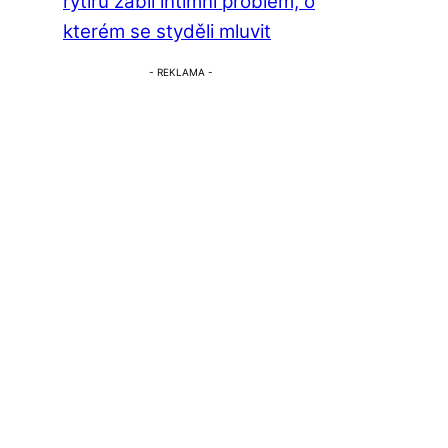
rytířů zabil intimní problém, o
kterém se styděli mluvit