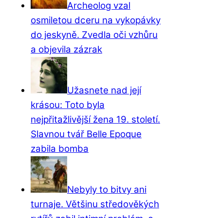
Archeolog vzal
osmiletou dceru na vykopávky
do jeskyně. Zvedla oči vzhůru
a objevila zázrak
Užasnete nad její
krásou: Toto byla
nejpřitažlivější žena 19. století.
Slavnou tvář Belle Epoque
zabila bomba
Nebyly to bitvy ani
turnaje. Většinu středověkých