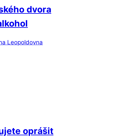
ského dvora
alkohol
na Leopoldovna
ujete oprášit