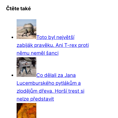
Čtěte také
Toto byl největší
zabiják pravěku. Ani T-rex proti
němu neměl šanci
Co dělali za Jana
Lucemburského pytlákům a
zlodějům dřeva. Horší trest si
nelze představit