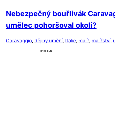
Nebezpečný bouřlivák Caravag
umělec pohoršoval okolí?
Caravaggio
,
dějiny umění
,
Itálie
,
malíř
,
malířství
,