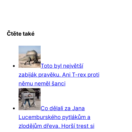
Čtěte také
Toto byl největší
zabiják pravěku. Ani T-rex proti
němu neměl šanci
Co dělali za Jana
Lucemburského pytlákům a
zlodějům dřeva. Horší trest si