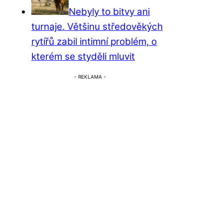
Nebyly to bitvy ani
turnaje. Většinu středověkých
rytířů zabil intimní problém, o
kterém se styděli mluvit