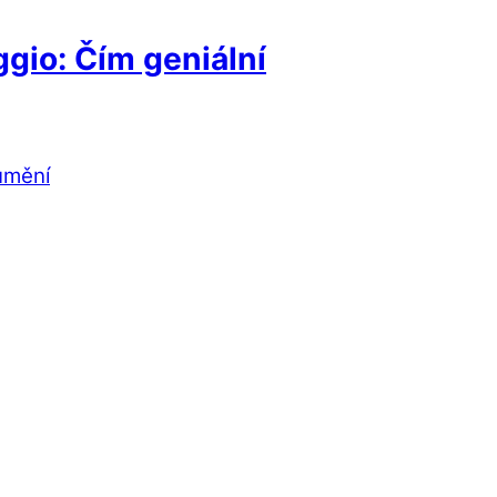
gio: Čím geniální
umění