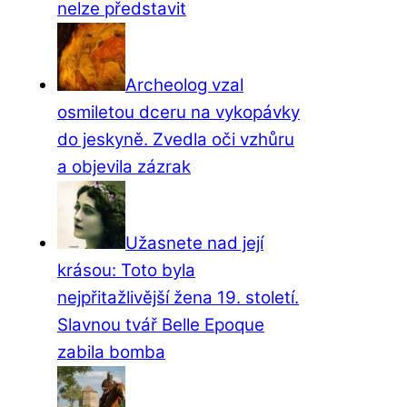
nelze představit
Archeolog vzal
osmiletou dceru na vykopávky
do jeskyně. Zvedla oči vzhůru
a objevila zázrak
Užasnete nad její
krásou: Toto byla
nejpřitažlivější žena 19. století.
Slavnou tvář Belle Epoque
zabila bomba