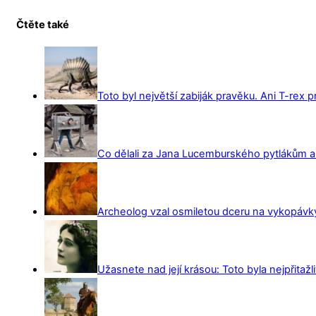
Čtěte také
Toto byl největší zabiják pravěku. Ani T-rex 
Co dělali za Jana Lucemburského pytlákům a z
Archeolog vzal osmiletou dceru na vykopávky 
Užasnete nad její krásou: Toto byla nejpřitažl