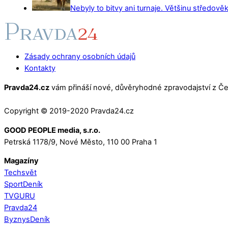
Nebyly to bitvy ani turnaje. Většinu středověk
Zásady ochrany osobních údajů
Kontakty
Pravda24.cz
vám přináší nové, důvěryhodné zpravodajství z Čes
Copyright © 2019-2020 Pravda24.cz
GOOD PEOPLE media, s.r.o.
Petrská 1178/9, Nové Město, 110 00 Praha 1
Magazíny
Techsvět
SportDeník
TVGURU
Pravda24
ByznysDeník