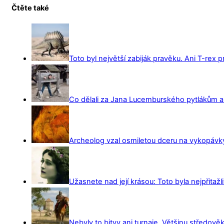
Čtěte také
Toto byl největší zabiják pravěku. Ani T-rex 
Co dělali za Jana Lucemburského pytlákům a z
Archeolog vzal osmiletou dceru na vykopávky 
Užasnete nad její krásou: Toto byla nejpřitažl
Nebyly to bitvy ani turnaje. Většinu středověk