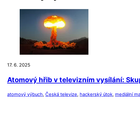
17. 6. 2025
Atomový hřib v televizním vysílání: Sk
atomový výbuch
,
Česká televize
,
hackerský útok
,
mediální m