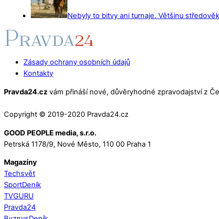
Nebyly to bitvy ani turnaje. Většinu středověk
Zásady ochrany osobních údajů
Kontakty
Pravda24.cz
vám přináší nové, důvěryhodné zpravodajství z Čes
Copyright © 2019-2020 Pravda24.cz
GOOD PEOPLE media, s.r.o.
Petrská 1178/9, Nové Město, 110 00 Praha 1
Magazíny
Techsvět
SportDeník
TVGURU
Pravda24
ByznysDeník