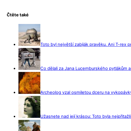
Čtěte také
Toto byl největší zabiják pravěku. Ani T-rex 
Co dělali za Jana Lucemburského pytlákům a z
Archeolog vzal osmiletou dceru na vykopávky 
Užasnete nad její krásou: Toto byla nejpřitažl