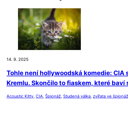
14. 9. 2025
Tohle není hollywoodská komedie: CIA s
Kremlu. Skončilo to fiaskem, které baví 
Acoustic Kitty
,
CIA
,
Špionáž
,
Studená válka
,
zvířata ve špionáž