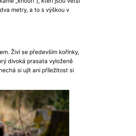
me „kňouři“), kteří jsou větší
dva metry, a to s výškou v
m. Živí se především kořínky,
y prý divoká prasata vyloženě
há si ujít ani příležitost si