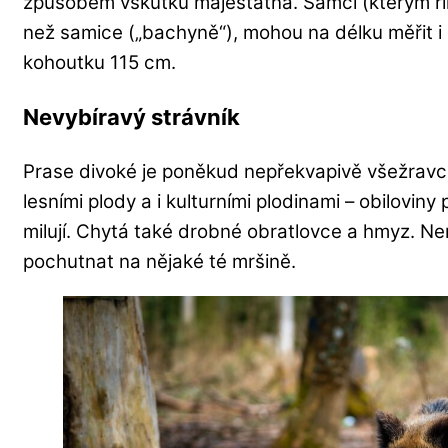
způsobem vskutku majestátná. Samci (kterým říká
než samice („bachyně“), mohou na délku měřit i 
kohoutku 115 cm.
Nevybíravý strávník
Prase divoké je poněkud nepřekvapivě všežravce
lesními plody a i kulturními plodinami – obilovin
milují. Chytá také drobné obratlovce a hmyz. Nenec
pochutnat na nějaké té mršině.