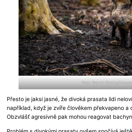
Foto: Patrick Pahlke/Unspl
Přesto je jaksi jasné, že divoká prasata lidi nelov
například, když je zvíře člověkem překvapeno a 
Obzvlášť agresivně pak mohou reagovat bachyně,
Problém s divokými prasaty ovšem spočívá ještě 