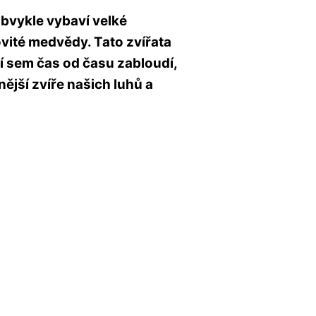
obvykle vybaví velké
vité medvědy. Tato zvířata
í sem čas od času zabloudí,
nější zvíře našich luhů a