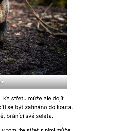
ash
í. Ke střetu může ale dojít
cítí se být zahnáno do kouta.
 bránící svá selata.
v tom, že střet s nimi může