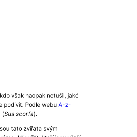
 kdo však naopak netušil, jaké
že podivit. Podle webu
A-z-
 (
Sus scorfa
).
 jsou tato zvířata svým