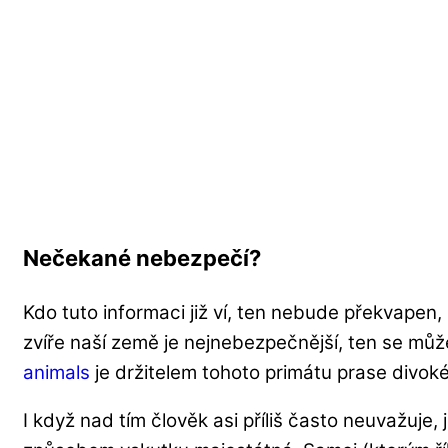
Nečekané nebezpečí?
Kdo tuto informaci již ví, ten nebude překvapen,
zvíře naší země je nejnebezpečnější, ten se mů
animals
je držitelem tohoto primátu prase divoké
I když nad tím člověk asi příliš často neuvažuje,