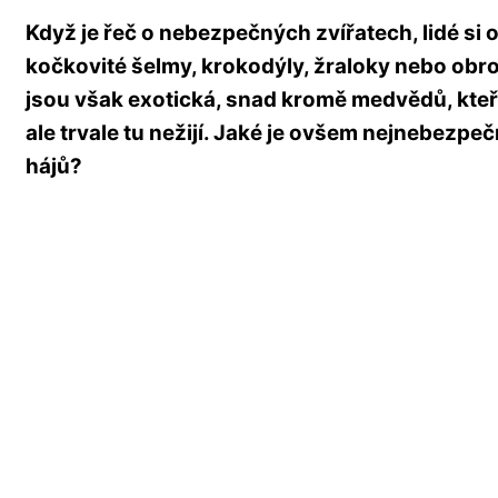
Když je řeč o nebezpečných zvířatech, lidé si 
kočkovité šelmy, krokodýly, žraloky nebo obro
jsou však exotická, snad kromě medvědů, kteř
ale trvale tu nežijí. Jaké je ovšem nejnebezpeč
hájů?