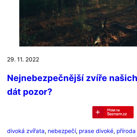
29. 11. 2022
Nejnebezpečnější zvíře našich 
dát pozor?
divoká zvířata
,
nebezpečí
,
prase divoké
,
příroda